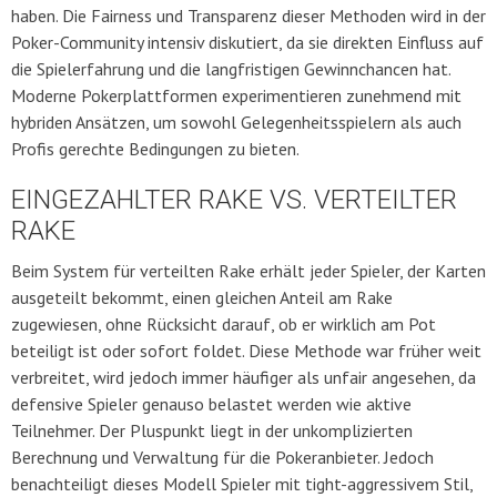
haben. Die Fairness und Transparenz dieser Methoden wird in der
Poker-Community intensiv diskutiert, da sie direkten Einfluss auf
die Spielerfahrung und die langfristigen Gewinnchancen hat.
Moderne Pokerplattformen experimentieren zunehmend mit
hybriden Ansätzen, um sowohl Gelegenheitsspielern als auch
Profis gerechte Bedingungen zu bieten.
EINGEZAHLTER RAKE VS. VERTEILTER
RAKE
Beim System für verteilten Rake erhält jeder Spieler, der Karten
ausgeteilt bekommt, einen gleichen Anteil am Rake
zugewiesen, ohne Rücksicht darauf, ob er wirklich am Pot
beteiligt ist oder sofort foldet. Diese Methode war früher weit
verbreitet, wird jedoch immer häufiger als unfair angesehen, da
defensive Spieler genauso belastet werden wie aktive
Teilnehmer. Der Pluspunkt liegt in der unkomplizierten
Berechnung und Verwaltung für die Pokeranbieter. Jedoch
benachteiligt dieses Modell Spieler mit tight-aggressivem Stil,