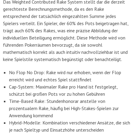
Das Weighted Contributed Rake System stellt dar die derzeit
gerechteste Berechnungsmethode, da es den Rake
entsprechend der tatsächlich eingezahlten Summe jedes
Spielers verteilt. Ein Spieler, der 60% des Pots beigetragen hat,
trägt auch 60% des Rakes, was eine präzise Abbildung der
individuellen Beteiligung ermöglicht. Diese Methode wird von
führenden Pokerräumen bevorzugt, da sie sowohl
mathematisch korrekt als auch intuitiv nachvollziehbar ist und
keine Spielstile systematisch begünstigt oder benachteiligt.
No Flop No Drop: Rake wird nur erhoben, wenn der Flop
erreicht wird und echtes Spiel stattfindet
Cap-System: Maximaler Rake pro Hand ist festgelegt,
schützt bei großen Pots vor zu hohen Gebühren
Time-Based Rake: Stundenhonorar anstelle von
prozentualem Rake, häufig bei High-Stakes-Spielen zur
Anwendung kommend
Hybrid-Modelle: Kombination verschiedener Ansätze, die sich
je nach Spieltyp und Einsatzhöhe unterscheiden