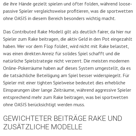
die ihre Hände gezielt spielen und öfter folden, während loose-
passive Spieler vergleichsweise profitieren, was die sportwetten
ohne OASIS in diesem Bereich besonders wichtig macht.
Das Contributed Rake Modell gilt als deutlich fairer, da hier nur
Spieler zum Rake beitragen, die aktiv Geld in den Pot eingezahlt
haben. Wer vor dem Flop foldet, wird nicht mit Rake belastet,
was einen direkten Anreiz für solides Spiel schafft und die
natürliche Spielstrategie nicht verzerrt. Die meisten modernen
Online-Pokerräume haben auf dieses System umgestellt, da es
die tatsächliche Beteiligung am Spiel besser widerspiegelt. Für
Spieler mit einer tighten Spielweise bedeutet dies erhebliche
Einsparungen über lange Zeiträume, während aggressive Spieler
entsprechend mehr zum Rake beitragen, was bei sportwetten
ohne OASIS berücksichtigt werden muss.
GEWICHTETER BEITRÄGE RAKE UND
ZUSÄTZLICHE MODELLE