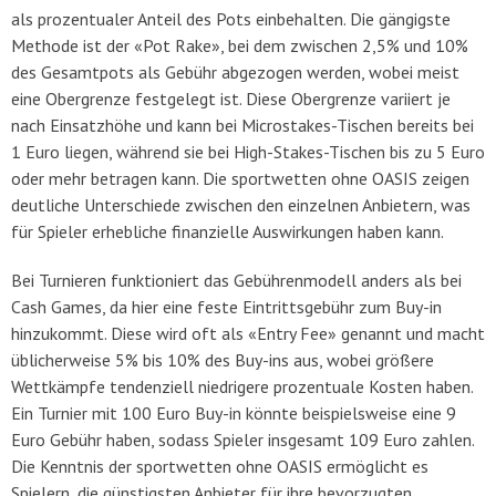
als prozentualer Anteil des Pots einbehalten. Die gängigste
Methode ist der «Pot Rake», bei dem zwischen 2,5% und 10%
des Gesamtpots als Gebühr abgezogen werden, wobei meist
eine Obergrenze festgelegt ist. Diese Obergrenze variiert je
nach Einsatzhöhe und kann bei Microstakes-Tischen bereits bei
1 Euro liegen, während sie bei High-Stakes-Tischen bis zu 5 Euro
oder mehr betragen kann. Die sportwetten ohne OASIS zeigen
deutliche Unterschiede zwischen den einzelnen Anbietern, was
für Spieler erhebliche finanzielle Auswirkungen haben kann.
Bei Turnieren funktioniert das Gebührenmodell anders als bei
Cash Games, da hier eine feste Eintrittsgebühr zum Buy-in
hinzukommt. Diese wird oft als «Entry Fee» genannt und macht
üblicherweise 5% bis 10% des Buy-ins aus, wobei größere
Wettkämpfe tendenziell niedrigere prozentuale Kosten haben.
Ein Turnier mit 100 Euro Buy-in könnte beispielsweise eine 9
Euro Gebühr haben, sodass Spieler insgesamt 109 Euro zahlen.
Die Kenntnis der sportwetten ohne OASIS ermöglicht es
Spielern, die günstigsten Anbieter für ihre bevorzugten