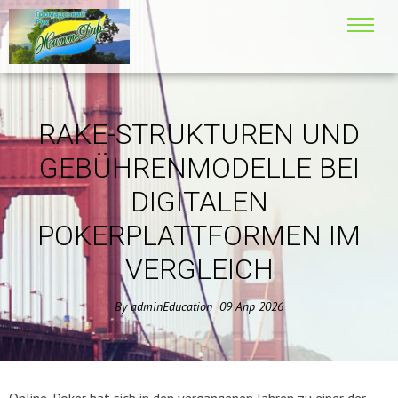
RAKE-STRUKTUREN UND
GEBÜHRENMODELLE BEI
DIGITALEN
POKERPLATTFORMEN IM
VERGLEICH
By
adminEducation
09
Апр
2026