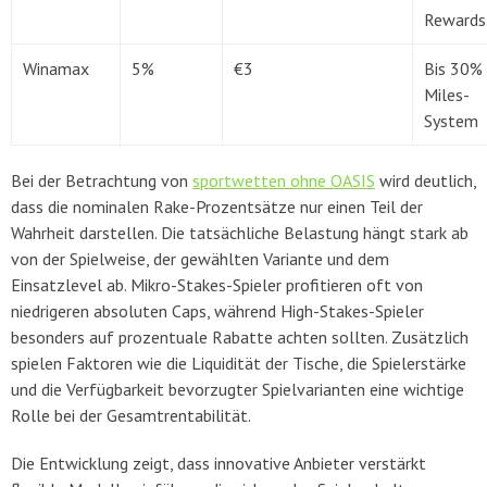
Rewards
Winamax
5%
€3
Bis 30%
Miles-
System
Bei der Betrachtung von
sportwetten ohne OASIS
wird deutlich,
dass die nominalen Rake-Prozentsätze nur einen Teil der
Wahrheit darstellen. Die tatsächliche Belastung hängt stark ab
von der Spielweise, der gewählten Variante und dem
Einsatzlevel ab. Mikro-Stakes-Spieler profitieren oft von
niedrigeren absoluten Caps, während High-Stakes-Spieler
besonders auf prozentuale Rabatte achten sollten. Zusätzlich
spielen Faktoren wie die Liquidität der Tische, die Spielerstärke
und die Verfügbarkeit bevorzugter Spielvarianten eine wichtige
Rolle bei der Gesamtrentabilität.
Die Entwicklung zeigt, dass innovative Anbieter verstärkt