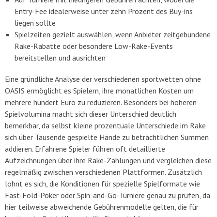
Entry-Fee idealerweise unter zehn Prozent des Buy-ins
liegen sollte
Spielzeiten gezielt auswählen, wenn Anbieter zeitgebundene
Rake-Rabatte oder besondere Low-Rake-Events
bereitstellen und ausrichten
Eine gründliche Analyse der verschiedenen sportwetten ohne
OASIS ermöglicht es Spielern, ihre monatlichen Kosten um
mehrere hundert Euro zu reduzieren. Besonders bei höheren
Spielvolumina macht sich dieser Unterschied deutlich
bemerkbar, da selbst kleine prozentuale Unterschiede im Rake
sich über Tausende gespielte Hände zu beträchtlichen Summen
addieren. Erfahrene Spieler führen oft detaillierte
Aufzeichnungen über ihre Rake-Zahlungen und vergleichen diese
regelmäßig zwischen verschiedenen Plattformen. Zusätzlich
lohnt es sich, die Konditionen für spezielle Spielformate wie
Fast-Fold-Poker oder Spin-and-Go-Turniere genau zu prüfen, da
hier teilweise abweichende Gebührenmodelle gelten, die für