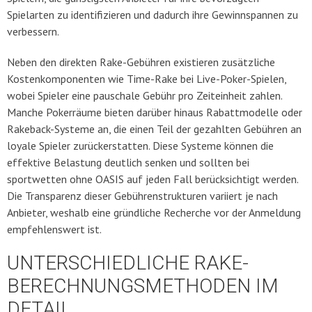
Spielarten zu identifizieren und dadurch ihre Gewinnspannen zu
verbessern.
Neben den direkten Rake-Gebühren existieren zusätzliche
Kostenkomponenten wie Time-Rake bei Live-Poker-Spielen,
wobei Spieler eine pauschale Gebühr pro Zeiteinheit zahlen.
Manche Pokerräume bieten darüber hinaus Rabattmodelle oder
Rakeback-Systeme an, die einen Teil der gezahlten Gebühren an
loyale Spieler zurückerstatten. Diese Systeme können die
effektive Belastung deutlich senken und sollten bei
sportwetten ohne OASIS auf jeden Fall berücksichtigt werden.
Die Transparenz dieser Gebührenstrukturen variiert je nach
Anbieter, weshalb eine gründliche Recherche vor der Anmeldung
empfehlenswert ist.
UNTERSCHIEDLICHE RAKE-
BERECHNUNGSMETHODEN IM
DETAIL