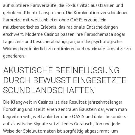
auf subtilere Farbverläufe, die Exklusivität ausstrahlen und
gehobene Klientel ansprechen. Die Kombination verschiedener
Farbreize mit wettanbieter ohne OASIS erzeugt ein
multisensorisches Erlebnis, das rationale Entscheidungen
erschwert. Moderne Casinos passen ihre Farbschemata sogar
tageszeit- und besucherabhängig an, um die psychologische
Wirkung kontinuierlich zu optimieren und maximale Umsätze zu
generieren.
AKUSTISCHE BEEINFLUSSUNG
DURCH BEWUSST EINGESETZTE
SOUNDLANDSCHAFTEN
Die Klangwelt in Casinos ist das Resultat jahrzehntelanger
Forschung und stellt einen zentralen Baustein dar, wenn man
begreifen will, wettanbieter ohne OASIS und dabei besonders
auf akustische Signale setzt. Jedes Geräusch, Ton und jede
Weise der Spielautomaten ist sorgfältig abgestimmt, um