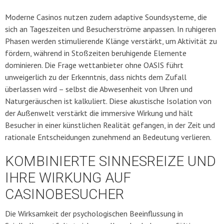
Moderne Casinos nutzen zudem adaptive Soundsysteme, die
sich an Tageszeiten und Besucherströme anpassen. In ruhigeren
Phasen werden stimulierende Klänge verstärkt, um Aktivität zu
fördern, während in Stoßzeiten beruhigende Elemente
dominieren. Die Frage wettanbieter ohne OASIS führt
unweigerlich zu der Erkenntnis, dass nichts dem Zufall
überlassen wird – selbst die Abwesenheit von Uhren und
Naturgeräuschen ist kalkuliert. Diese akustische Isolation von
der Außenwelt verstärkt die immersive Wirkung und hält
Besucher in einer künstlichen Realität gefangen, in der Zeit und
rationale Entscheidungen zunehmend an Bedeutung verlieren.
KOMBINIERTE SINNESREIZE UND
IHRE WIRKUNG AUF
CASINOBESUCHER
Die Wirksamkeit der psychologischen Beeinflussung in