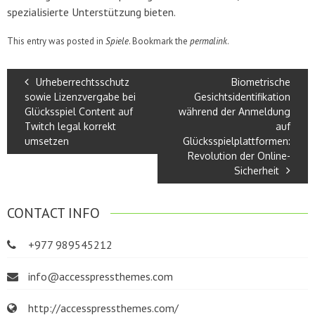
spezialisierte Unterstützung bieten.
This entry was posted in
Spiele
. Bookmark the
permalink
.
Urheberrechtsschutz
Biometrische
sowie Lizenzvergabe bei
Gesichtsidentifikation
Glücksspiel Content auf
während der Anmeldung
Twitch legal korrekt
auf
umsetzen
Glücksspielplattformen:
Revolution der Online-
Sicherheit
CONTACT INFO
+977 989545212
info@accesspressthemes.com
http://accesspressthemes.com/