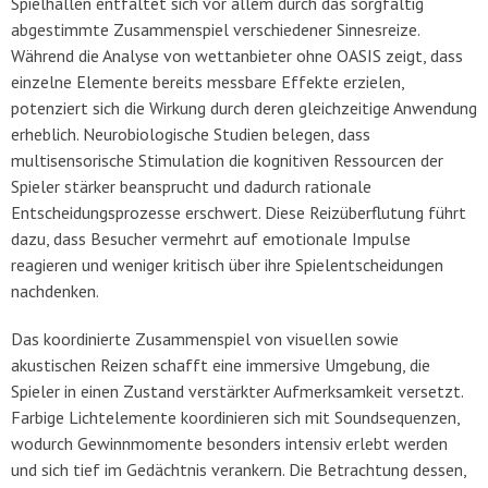
Spielhallen entfaltet sich vor allem durch das sorgfältig
abgestimmte Zusammenspiel verschiedener Sinnesreize.
Während die Analyse von wettanbieter ohne OASIS zeigt, dass
einzelne Elemente bereits messbare Effekte erzielen,
potenziert sich die Wirkung durch deren gleichzeitige Anwendung
erheblich. Neurobiologische Studien belegen, dass
multisensorische Stimulation die kognitiven Ressourcen der
Spieler stärker beansprucht und dadurch rationale
Entscheidungsprozesse erschwert. Diese Reizüberflutung führt
dazu, dass Besucher vermehrt auf emotionale Impulse
reagieren und weniger kritisch über ihre Spielentscheidungen
nachdenken.
Das koordinierte Zusammenspiel von visuellen sowie
akustischen Reizen schafft eine immersive Umgebung, die
Spieler in einen Zustand verstärkter Aufmerksamkeit versetzt.
Farbige Lichtelemente koordinieren sich mit Soundsequenzen,
wodurch Gewinnmomente besonders intensiv erlebt werden
und sich tief im Gedächtnis verankern. Die Betrachtung dessen,