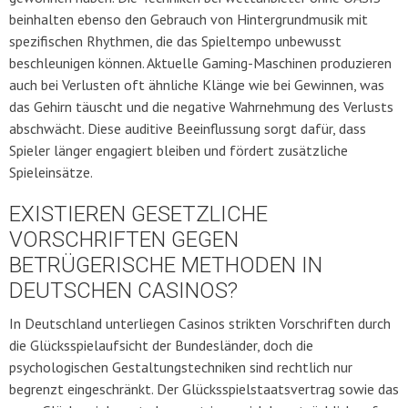
beinhalten ebenso den Gebrauch von Hintergrundmusik mit
spezifischen Rhythmen, die das Spieltempo unbewusst
beschleunigen können. Aktuelle Gaming-Maschinen produzieren
auch bei Verlusten oft ähnliche Klänge wie bei Gewinnen, was
das Gehirn täuscht und die negative Wahrnehmung des Verlusts
abschwächt. Diese auditive Beeinflussung sorgt dafür, dass
Spieler länger engagiert bleiben und fördert zusätzliche
Spieleinsätze.
EXISTIEREN GESETZLICHE
VORSCHRIFTEN GEGEN
BETRÜGERISCHE METHODEN IN
DEUTSCHEN CASINOS?
In Deutschland unterliegen Casinos strikten Vorschriften durch
die Glücksspielaufsicht der Bundesländer, doch die
psychologischen Gestaltungstechniken sind rechtlich nur
begrenzt eingeschränkt. Der Glücksspielstaatsvertrag sowie das