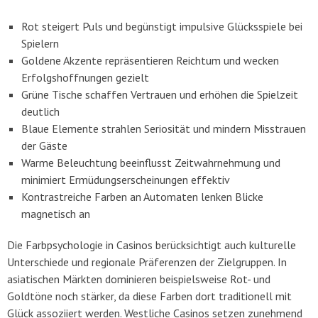
Rot steigert Puls und begünstigt impulsive Glücksspiele bei
Spielern
Goldene Akzente repräsentieren Reichtum und wecken
Erfolgshoffnungen gezielt
Grüne Tische schaffen Vertrauen und erhöhen die Spielzeit
deutlich
Blaue Elemente strahlen Seriosität und mindern Misstrauen
der Gäste
Warme Beleuchtung beeinflusst Zeitwahrnehmung und
minimiert Ermüdungserscheinungen effektiv
Kontrastreiche Farben an Automaten lenken Blicke
magnetisch an
Die Farbpsychologie in Casinos berücksichtigt auch kulturelle
Unterschiede und regionale Präferenzen der Zielgruppen. In
asiatischen Märkten dominieren beispielsweise Rot- und
Goldtöne noch stärker, da diese Farben dort traditionell mit
Glück assoziiert werden. Westliche Casinos setzen zunehmend