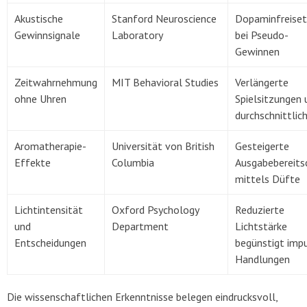
Akustische
Stanford Neuroscience
Dopaminfreise
Gewinnsignale
Laboratory
bei Pseudo-
Gewinnen
Zeitwahrnehmung
MIT Behavioral Studies
Verlängerte
ohne Uhren
Spielsitzungen
durchschnittlic
Aromatherapie-
Universität von British
Gesteigerte
Effekte
Columbia
Ausgabebereits
mittels Düfte
Lichtintensität
Oxford Psychology
Reduzierte
und
Department
Lichtstärke
Entscheidungen
begünstigt impu
Handlungen
Die wissenschaftlichen Erkenntnisse belegen eindrucksvoll,