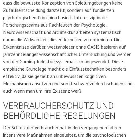
dass die bewusste Konzeption von Spielumgebungen keine
Zufallsentscheidung darstellt, sondern auf fundierten
psychologischen Prinzipien basiert. Interdisziplinäre
Forschungsteams aus Fachleuten der Psychologie,
Neurowissenschaft und Architektur arbeiten systematisch
daran, die Wirksamkeit dieser Techniken zu optimieren. Die
Erkenntnisse darüber, wettanbieter ohne OASIS basieren auf
jahrzehntelanger wissenschaftlicher Untersuchung und werden
von der Gaming-Industrie systematisch angewendet. Diese
empirische Grundlage macht die Einflusstechniken besonders
effektiv, da sie gezielt an unbewussten kognitiven
Mechanismen ansetzen und somit schwer zu durchschauen sind,
auch wenn man um ihre Existenz weiß.
VERBRAUCHERSCHUTZ UND
BEHÖRDLICHE REGELUNGEN
Der Schutz der Verbraucher hat in den vergangenen Jahren
intensivere Maßnahmen eingeleitet, um die psychologischen