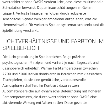
wettanbieter ohne OASIS verdeutlicht, dass diese multimodale
Stimulation bewusst Dopaminausschüttungen im Gehirn
triggert. Verluste hingegen erfolgen durch reduzierte
sensorische Signale weniger emotional aufgeladen, was die
Hemmschwelle für weiteres Spielen systematisch senkt und die
Spielbindung verstärkt.
LICHTVERHÄLTNISSE UND FARBTON IM
SPIELBEREICH
Die Lichtgestaltung in Spielbereichen folgt präzisen
psychologischen Prinzipien und variiert je nach Tageszeit und
Casinobereich erheblich. Warme Farbtemperaturen zwischen
2700 und 3000 Kelvin dominieren in Bereichen mit klassischen
Tischspielen, da sie eine gemütliche, vertrauensvolle
Atmosphäre schaffen. Im Kontrast dazu setzen
Automatenbereiche auf dynamische Beleuchtung mit höheren
Farbtemperaturen, die durch wettanbieter ohne OASIS eine
aktivierende Wirkung entfalten sollen. Diese gezielte