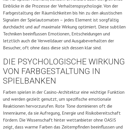
Einblicke in die Prozesse der Verhaltenspsychologie. Von der
Farbgestaltung der Räumlichkeiten bis hin zu den akustischen
Signalen der Spielautomaten – jedes Element ist sorgfältig
durchdacht und auf maximale Wirkung optimiert. Diese subtilen
Techniken beeinflussen Emotionen, Entscheidungen und
letztlich auch die Verweildauer und Ausgabeverhalten der
Besucher, oft ohne dass diese sich dessen klar sind.
DIE PSYCHOLOGISCHE WIRKUNG
VON FARBGESTALTUNG IN
SPIELBANKEN
Farben spielen in der Casino-Architektur eine wichtige Funktion
und werden gezielt genutzt, um spezifische emotionale
Reaktionen hervorzurufen. Rote Töne dominieren oft die
Innenräume, da sie Aufregung, Energie und Risikobereitschaft
fördern. Die Wissenschaft hinter wettanbieter ohne OASIS
zeigt, dass warme Farben das Zeitempfinden beeinflussen und