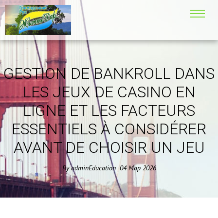
GESTION DE BANKROLL DANS
LES JEUX DE CASINO EN
LIGNE ET LES FACTEURS
ESSENTIELS À CONSIDÉRER
AVANT DE CHOISIR UN JEU
By
adminEducation
04
Мар
2026