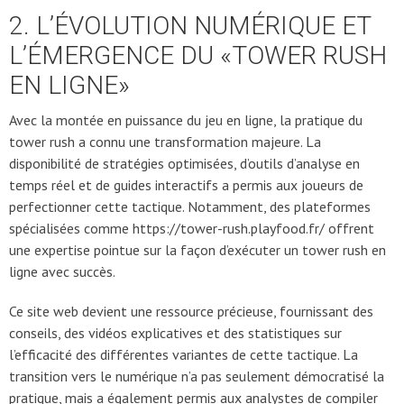
2. L’ÉVOLUTION NUMÉRIQUE ET
L’ÉMERGENCE DU «TOWER RUSH
EN LIGNE»
Avec la montée en puissance du jeu en ligne, la pratique du
tower rush a connu une transformation majeure. La
disponibilité de stratégies optimisées, d’outils d’analyse en
temps réel et de guides interactifs a permis aux joueurs de
perfectionner cette tactique. Notamment, des plateformes
spécialisées comme https://tower-rush.playfood.fr/ offrent
une expertise pointue sur la façon d’exécuter un tower rush en
ligne avec succès.
Ce site web devient une ressource précieuse, fournissant des
conseils, des vidéos explicatives et des statistiques sur
l’efficacité des différentes variantes de cette tactique. La
transition vers le numérique n’a pas seulement démocratisé la
pratique, mais a également permis aux analystes de compiler