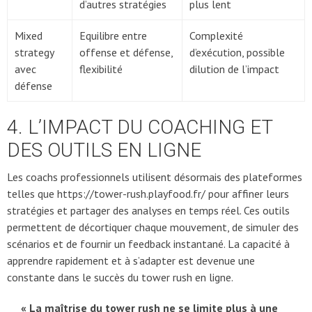
d’autres stratégies
plus lent
Mixed
Equilibre entre
Complexité
strategy
offense et défense,
d’exécution, possible
avec
flexibilité
dilution de l’impact
défense
4. L’IMPACT DU COACHING ET
DES OUTILS EN LIGNE
Les coachs professionnels utilisent désormais des plateformes
telles que https://tower-rush.playfood.fr/ pour affiner leurs
stratégies et partager des analyses en temps réel. Ces outils
permettent de décortiquer chaque mouvement, de simuler des
scénarios et de fournir un feedback instantané. La capacité à
apprendre rapidement et à s’adapter est devenue une
constante dans le succès du tower rush en ligne.
« La maîtrise du tower rush ne se limite plus à une