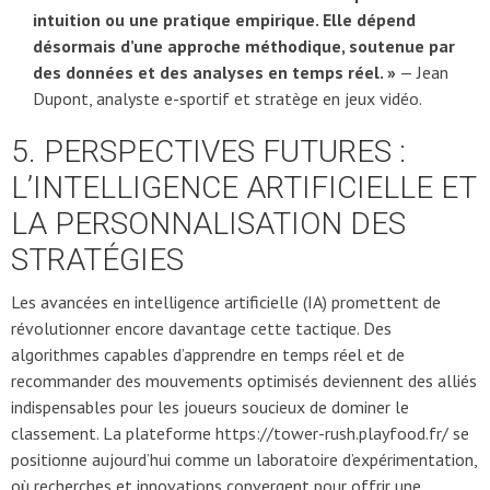
intuition ou une pratique empirique. Elle dépend
désormais d’une approche méthodique, soutenue par
des données et des analyses en temps réel. »
— Jean
Dupont, analyste e-sportif et stratège en jeux vidéo.
5. PERSPECTIVES FUTURES :
L’INTELLIGENCE ARTIFICIELLE ET
LA PERSONNALISATION DES
STRATÉGIES
Les avancées en intelligence artificielle (IA) promettent de
révolutionner encore davantage cette tactique. Des
algorithmes capables d’apprendre en temps réel et de
recommander des mouvements optimisés deviennent des alliés
indispensables pour les joueurs soucieux de dominer le
classement. La plateforme https://tower-rush.playfood.fr/ se
positionne aujourd’hui comme un laboratoire d’expérimentation,
où recherches et innovations convergent pour offrir une