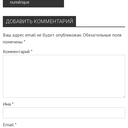
numérique
ДОБАВИТЬ КОММЕНТАРИЙ
Ваш адрес email не будет опубликован.
Обязательные поля
помечены
*
Комментарий
*
Имя
*
Email
*