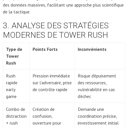
des données massives, facilitant une approche plus scientifique
de la tactique.
3. ANALYSE DES STRATÉGIES
MODERNES DE TOWER RUSH
Type de
Points Forts
Inconvénients
Tower
Rush
Rush
Pression immédiate
Risque d’épuisement
rapide
sur l’adversaire, prise
des ressources,
early
de contrôle rapide
vulnérabilité en cas
game
d’échec
Combo de
Création de
Demande une
distraction
confusion,
coordination précise,
+ rush
ouverture pour
investissement initial